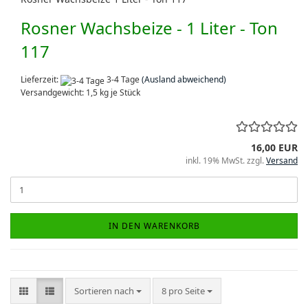
Rosner Wachsbeize - 1 Liter - Ton
117
Lieferzeit:
3-4 Tage
(Ausland abweichend)
Versandgewicht:
1,5
kg je Stück
16,00 EUR
inkl. 19% MwSt. zzgl.
Versand
IN DEN WARENKORB
Sortieren nach
pro Seite
Sortieren nach
8 pro Seite