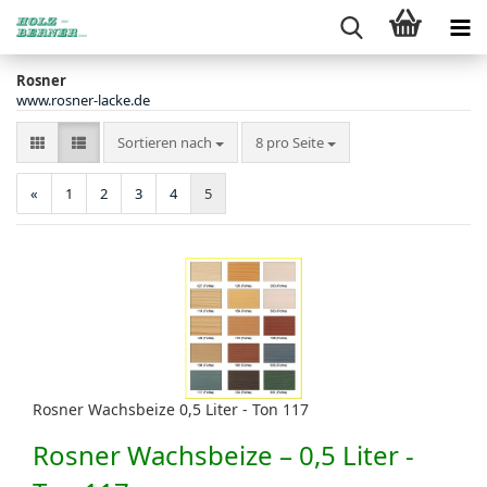
Rosner
www.rosner-lacke.de
Sortieren nach
pro Seite
Sortieren nach
8 pro Seite
«
1
2
3
4
5
Rosner Wachsbeize 0,5 Liter - Ton 117
Rosner Wachsbeize – 0,5 Liter -